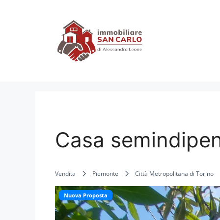
Vai
al
contenuto
Casa semindipe
Vendita
Piemonte
Città Metropolitana di Torino
Nuova Proposta