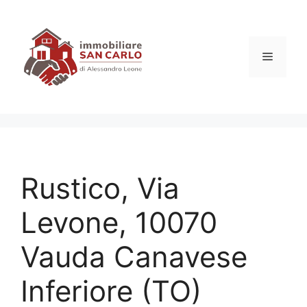
Vai
al
contenuto
Menu
Rustico, Via
Levone, 10070
Vauda Canavese
Inferiore (TO)