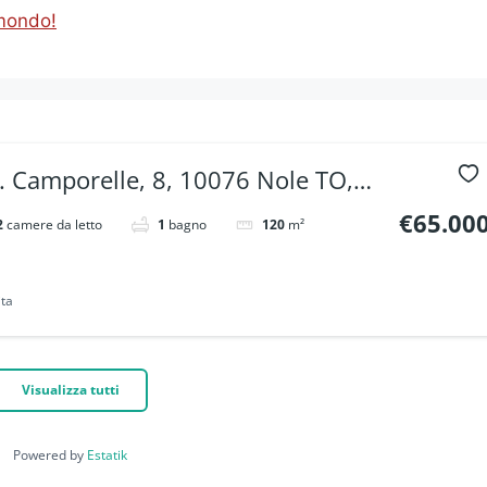
mondo!
r. Camporelle, 8, 10076 Nole TO,
lia
€65.00
2
camere da letto
1
bagno
120
m²
ta
Visualizza tutti
Powered by
Estatik