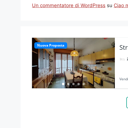
Un commentatore di WordPress
su
Ciao 
Nuova Proposta
St
Ita
Vendi