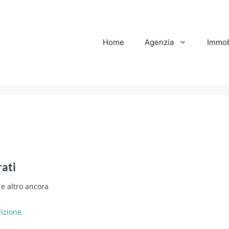
Home
Agenzia
Immob
rati
 e altro ancora
rizione