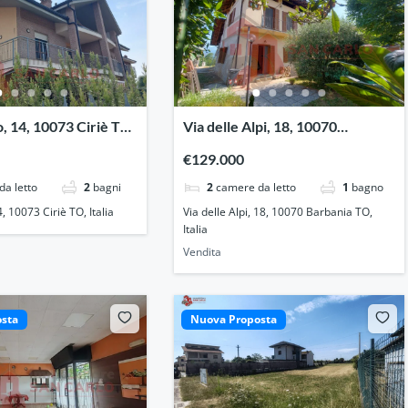
o, 14, 10073 Ciriè TO,
Via delle Alpi, 18, 10070
Barbania TO, Italia
€129.000
da letto
2
bagni
2
camere da letto
1
bagno
4, 10073 Ciriè TO, Italia
Via delle Alpi, 18, 10070 Barbania TO,
Italia
Vendita
sta
Nuova Proposta