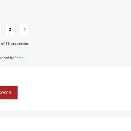
2
0 of 19 properties
wered by
Estatik
Cerca