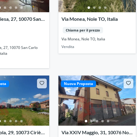
hiesa, 27, 10070 San
Via Monea, Nole TO, Italia
ese TO, Italia
Chiama per il prezzo
Via Monea, Nole TO, Italia
Vendita
sa, 27, 10070 San Carlo
talia
sta
Nuova Proposta
ola, 29, 10073 Ciriè
Via XXIV Maggio, 31, 10076 Nole