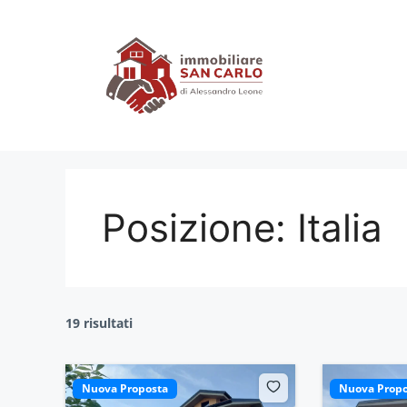
Vai
al
contenuto
Posizione:
Italia
19 risultati
Nuova Proposta
Nuova Propo