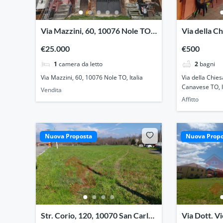
Via Mazzini, 60, 10076 Nole TO,
Via della C
Italia
Carlo Canav
€25.000
€500
1
camera da letto
2
bagni
Via Mazzini, 60, 10076 Nole TO, Italia
Via della Chie
Canavese TO, I
Vendita
Affitto
Nuova Proposta
Nuova Propo
Str. Corio, 120, 10070 San Carlo
Via Dott. Vi